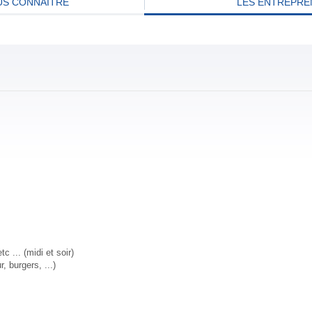
S CONNAITRE
LES ENTREPRE
c ... (midi et soir)
, burgers, ...)