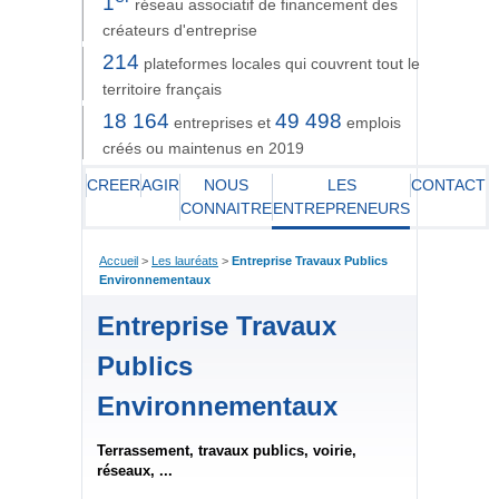
1
réseau associatif de financement des
créateurs d'entreprise
214
plateformes locales qui couvrent tout le
territoire français
18 164
49 498
entreprises et
emplois
créés ou maintenus en 2019
CREER
AGIR
NOUS
LES
CONTACT
CONNAITRE
ENTREPRENEURS
Accueil
>
Les lauréats
>
Entreprise Travaux Publics
Environnementaux
Entreprise Travaux
Publics
Environnementaux
Terrassement, travaux publics, voirie,
réseaux, ...