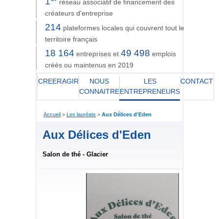
1
réseau associatif de financement des
créateurs d'entreprise
214
plateformes locales qui couvrent tout le
territoire français
18 164
49 498
entreprises et
emplois
créés ou maintenus en 2019
CREER
AGIR
NOUS
LES
CONTACT
CONNAITRE
ENTREPRENEURS
Accueil
>
Les lauréats
>
Aux Délices d'Eden
Aux Délices d'Eden
Salon de thé - Glacier