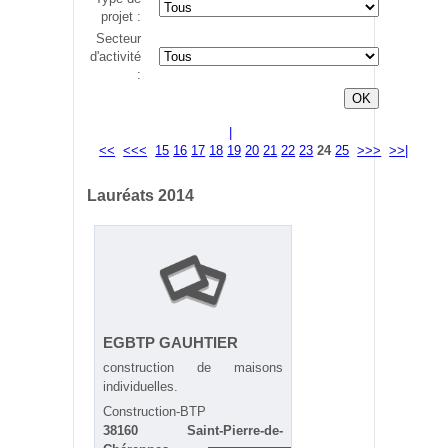
projet :
Secteur
d'activité
:
|
<<
<<<
15
16
17
18
19
20
21
22
23
24
25
>>>
>>|
Lauréats 2014
EGBTP GAUHTIER
construction de maisons
individuelles.
Construction-BTP
38160 Saint-Pierre-de-