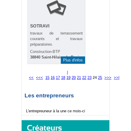
SOTRAVI
travaux de terrassement
courants et travaux
préparatoires.
Construction-BTP
38840 Saint-Hilaire-du-Rosier
Plus d'infos
|
<<
<<<
15
16
17
18
19
20
21
22
23
24
25
>>>
>>|
Les entrepreneurs
L'entrepreuneur à la une ce mois-ci