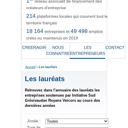
1
réseau associatif de financement des
créateurs d'entreprise
214
plateformes locales qui couvrent tout le
territoire français
18 164
49 498
entreprises et
emplois
créés ou maintenus en 2019
CREER
AGIR
NOUS
LES
CONTACT
CONNAITRE
ENTREPRENEURS
Accueil
>
Les lauréats
Les lauréats
Retrouvez dans l'annuaire des lauréats les
entreprises soutenues par Initiative Sud
Grésivaudan Royans Vercors au cours des
dernières années
Année :
Type de